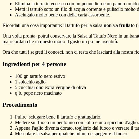
Elimina la terra in eccesso con un pennellino e un panno umido
Metti il tartufo sotto un filo di acqua corrente e puliscilo molt
Asciugalo molto bene con della carta assorbente.
Ricordati una cosa importante: il tartufo per la salsa
non va frullato
(i
Una volta pronta, potrai conservare la Salsa al Tatufo Nero in un bara
ma ricordati che in questo modo il gusto un po’ ne risentirà.
Ora che tutti i segreti li conosci, non ci resta che lasciarti alla nostra 
Ingredienti per 4 persone
100
gr.
tartufo nero estivo
1
spicchio
aglio
5
cucchiai
olio extra vergine di oliva
q.b.
pepe nero
macinato
Procedimento
Pulire, sciugare bene il tartufo e grattugiarlo.
Mettere sul fuoco un pentolino con l'olio e uno spicchio d'aglio.
Appena l'aglio diventa dorato, toglierlo dal fuoco e versare il ta
Mescolare la salsa per qualche minuto e spegenre il fuoco.