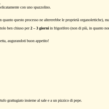
.
o delicatamente con uno spazzolino.
n quanto questo processo ne altererebbe le proprietà organolettiche), m
ttolo ben chiuso per
2 – 3 giorni
in frigorifero (non di più, in quanto n
ricetta, augurandoti buon appetito!
rtufo grattugiato insieme al sale e a un pizzico di pepe.