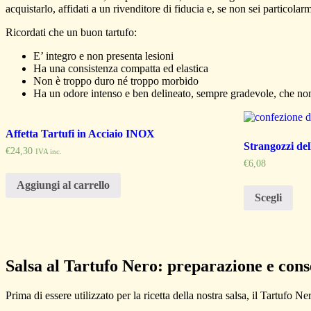
acquistarlo, affidati a un rivenditore di fiducia e, se non sei particol
Ricordati che un buon tartufo:
E’ integro e non presenta lesioni
Ha una consistenza compatta ed elastica
Non è troppo duro né troppo morbido
Ha un odore intenso e ben delineato, sempre gradevole, che no
Affetta Tartufi in Acciaio INOX
Strangozzi de
€
24,30
IVA inc.
€
6,08
Aggiungi al carrello
Scegli
Salsa al Tartufo Nero: preparazione e con
Prima di essere utilizzato per la ricetta della nostra salsa, il Tartufo