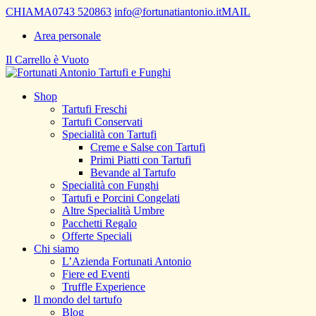
CHIAMA
0743 520863
info@fortunatiantonio.it
MAIL
Area personale
Il Carrello è Vuoto
Shop
Tartufi Freschi
Tartufi Conservati
Specialità con Tartufi
Creme e Salse con Tartufi
Primi Piatti con Tartufi
Bevande al Tartufo
Specialità con Funghi
Tartufi e Porcini Congelati
Altre Specialità Umbre
Pacchetti Regalo
Offerte Speciali
Chi siamo
L’Azienda Fortunati Antonio
Fiere ed Eventi
Truffle Experience
Il mondo del tartufo
Blog