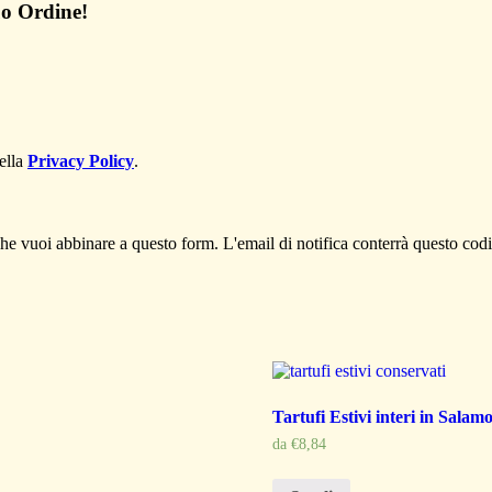
uo Ordine!
gnome
della
Privacy Policy
.
e vuoi abbinare a questo form. L'email di notifica conterrà questo codi
Tartufi Estivi interi in Salam
da
€
8,84