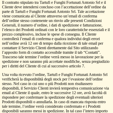
Il contratto stipulato tra Tartufi e Funghi Fortunati Antonio Srl e il
Cliente deve intendersi concluso con l’accettazione dell’ordine da
parte di Tartufi e Funghi Fortunati Antonio Srl. Tale accettazione
viene comunicata al Cliente attraverso un’email di conferma
dell’ordine stesso contenente un rinvio alle presenti Condizioni
Generali, il numero d’ordine, i dati di spedizione e fatturazione,
l’elenco dei Prodotti ordinati con le loro caratteristiche essenziali e il
prezzo complessivo, incluse le spese di consegna. Il Cliente
controllerà l’email di conferma e qualora individui degli errori
nell’ordine avrà 12 ore di tempo dalla ricezione di tale email per
contattare il Servizio Clienti direttamente dal Sito utilizzando
l’apposito form di contatto accessibile tramite il tab “Contatti”.
Trascorso tale termine l’ordine verrà messo in lavorazione per la
spedizione e non saranno più accettate modifiche, senza pregiudizio
per i diritti del Cliente di cui al successivo articolo 7.
Una volta ricevuto l’ordine, Tartufi e Funghi Fortunati Antonio Srl
verificherà la disponibilità degli stock per l’evasione dell’ordine
stesso. Nel caso in cui uno o più Prodotti non risultassero
disponibili, il Servizio Clienti invierà tempestiva comunicazione via
email al Cliente il quale, entro le successive 12 ore, avrà facoltà di
rispondere per confermare la spedizione degli eventuali ulteriori
Prodotti disponibili o annullarla. In caso di mancata risposta entro
tale termine, l’ordine verrà considerato confermato e i Prodotti
disponibili saranno messi in spedizione. In tal caso l’intero importo