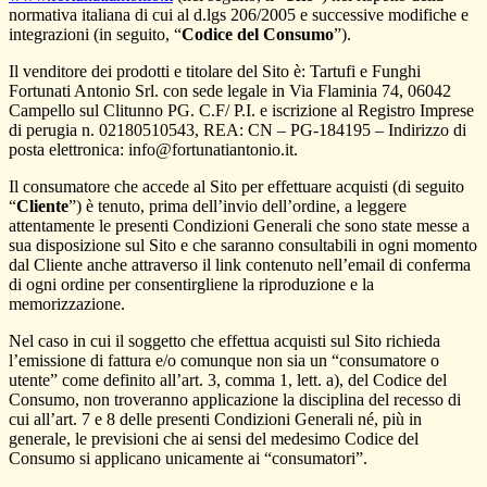
normativa italiana di cui al d.lgs 206/2005 e successive modifiche e
integrazioni (in seguito, “
Codice del Consumo
”).
Il venditore dei prodotti e titolare del Sito è: Tartufi e Funghi
Fortunati Antonio Srl. con sede legale in Via Flaminia 74, 06042
Campello sul Clitunno PG. C.F/ P.I. e iscrizione al Registro Imprese
di perugia n. 02180510543, REA: CN – PG-184195 – Indirizzo di
posta elettronica: info@fortunatiantonio.it.
Il consumatore che accede al Sito per effettuare acquisti (di seguito
“
Cliente
”) è tenuto, prima dell’invio dell’ordine, a leggere
attentamente le presenti Condizioni Generali che sono state messe a
sua disposizione sul Sito e che saranno consultabili in ogni momento
dal Cliente anche attraverso il link contenuto nell’email di conferma
di ogni ordine per consentirgliene la riproduzione e la
memorizzazione.
Nel caso in cui il soggetto che effettua acquisti sul Sito richieda
l’emissione di fattura e/o comunque non sia un “consumatore o
utente” come definito all’art. 3, comma 1, lett. a), del Codice del
Consumo, non troveranno applicazione la disciplina del recesso di
cui all’art. 7 e 8 delle presenti Condizioni Generali né, più in
generale, le previsioni che ai sensi del medesimo Codice del
Consumo si applicano unicamente ai “consumatori”.