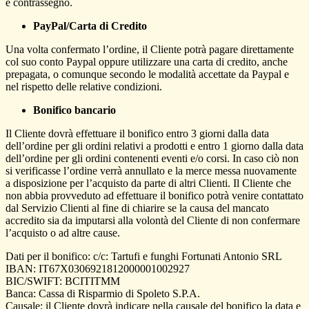
e contrassegno.
PayPal/Carta di Credito
Una volta confermato l’ordine, il Cliente potrà pagare direttamente
col suo conto Paypal oppure utilizzare una carta di credito, anche
prepagata, o comunque secondo le modalità accettate da Paypal e
nel rispetto delle relative condizioni.
Bonifico bancario
Il Cliente dovrà effettuare il bonifico entro 3 giorni dalla data
dell’ordine per gli ordini relativi a prodotti e entro 1 giorno dalla data
dell’ordine per gli ordini contenenti eventi e/o corsi. In caso ciò non
si verificasse l’ordine verrà annullato e la merce messa nuovamente
a disposizione per l’acquisto da parte di altri Clienti. Il Cliente che
non abbia provveduto ad effettuare il bonifico potrà venire contattato
dal Servizio Clienti al fine di chiarire se la causa del mancato
accredito sia da imputarsi alla volontà del Cliente di non confermare
l’acquisto o ad altre cause.
Dati per il bonifico: c/c: Tartufi e funghi Fortunati Antonio SRL
IBAN: IT67X0306921812000001002927
BIC/SWIFT: BCITITMM
Banca: Cassa di Risparmio di Spoleto S.P.A.
Causale: il Cliente dovrà indicare nella causale del bonifico la data e