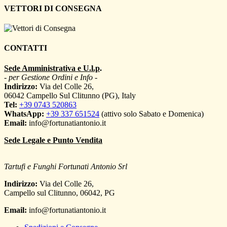
VETTORI DI CONSEGNA
CONTATTI
Sede Amministrativa e U.l.p
.
- per Gestione Ordini e Info -
Indirizzo:
Via del Colle 26,
06042 Campello Sul Clitunno (PG), Italy
Tel:
+39 0743 520863
WhatsApp:
+39 337 651524
(attivo solo Sabato e Domenica)
Email:
info@fortunatiantonio.it
Sede Legale e Punto Vendita
Tartufi e Funghi Fortunati Antonio Srl
Indirizzo:
Via del Colle 26,
Campello sul Clitunno
,
06042
,
PG
Email:
info@fortunatiantonio.it