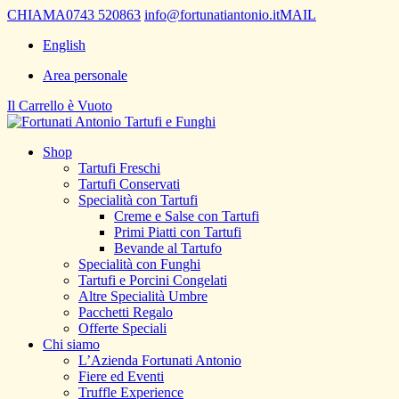
CHIAMA
0743 520863
info@fortunatiantonio.it
MAIL
English
Area personale
Il Carrello è Vuoto
Shop
Tartufi Freschi
Tartufi Conservati
Specialità con Tartufi
Creme e Salse con Tartufi
Primi Piatti con Tartufi
Bevande al Tartufo
Specialità con Funghi
Tartufi e Porcini Congelati
Altre Specialità Umbre
Pacchetti Regalo
Offerte Speciali
Chi siamo
L’Azienda Fortunati Antonio
Fiere ed Eventi
Truffle Experience