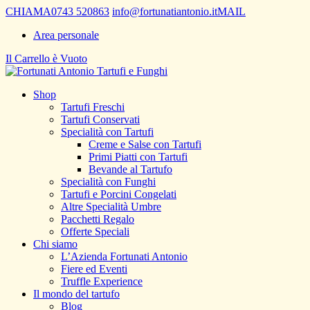
CHIAMA
0743 520863
info@fortunatiantonio.it
MAIL
Area personale
Il Carrello è Vuoto
Shop
Tartufi Freschi
Tartufi Conservati
Specialità con Tartufi
Creme e Salse con Tartufi
Primi Piatti con Tartufi
Bevande al Tartufo
Specialità con Funghi
Tartufi e Porcini Congelati
Altre Specialità Umbre
Pacchetti Regalo
Offerte Speciali
Chi siamo
L’Azienda Fortunati Antonio
Fiere ed Eventi
Truffle Experience
Il mondo del tartufo
Blog