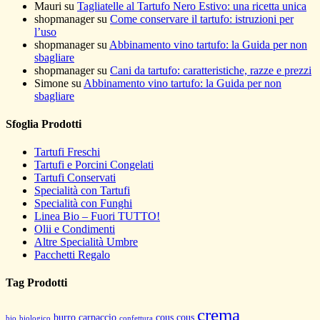
Mauri
su
Tagliatelle al Tartufo Nero Estivo: una ricetta unica
shopmanager
su
Come conservare il tartufo: istruzioni per
l’uso
shopmanager
su
Abbinamento vino tartufo: la Guida per non
sbagliare
shopmanager
su
Cani da tartufo: caratteristiche, razze e prezzi
Simone
su
Abbinamento vino tartufo: la Guida per non
sbagliare
Sfoglia Prodotti
Tartufi Freschi
Tartufi e Porcini Congelati
Tartufi Conservati
Specialità con Tartufi
Specialità con Funghi
Linea Bio – Fuori TUTTO!
Olii e Condimenti
Altre Specialità Umbre
Pacchetti Regalo
Tag Prodotti
crema
burro
carpaccio
cous cous
bio
biologico
confettura