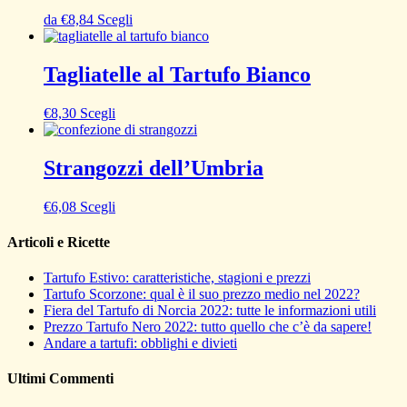
da
€
8,84
Scegli
Tagliatelle al Tartufo Bianco
€
8,30
Scegli
Strangozzi dell’Umbria
€
6,08
Scegli
Articoli e Ricette
Tartufo Estivo: caratteristiche, stagioni e prezzi
Tartufo Scorzone: qual è il suo prezzo medio nel 2022?
Fiera del Tartufo di Norcia 2022: tutte le informazioni utili
Prezzo Tartufo Nero 2022: tutto quello che c’è da sapere!
Andare a tartufi: obblighi e divieti
Ultimi Commenti