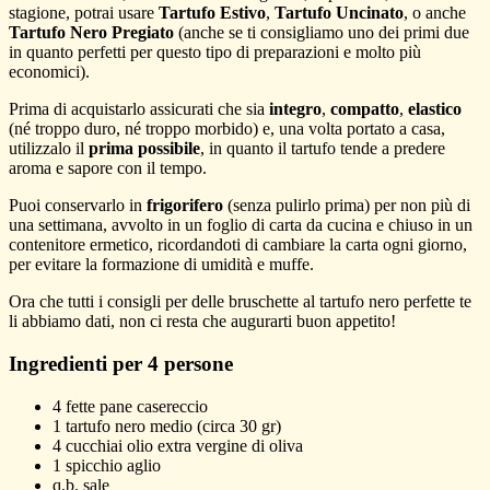
stagione, potrai usare
Tartufo Estivo
,
Tartufo Uncinato
, o anche
Tartufo Nero Pregiato
(anche se ti consigliamo uno dei primi due
in quanto perfetti per questo tipo di preparazioni e molto più
economici).
Prima di acquistarlo assicurati che sia
integro
,
compatto
,
elastico
(né troppo duro, né troppo morbido) e, una volta portato a casa,
utilizzalo il
prima possibile
, in quanto il tartufo tende a predere
aroma e sapore con il tempo.
Puoi conservarlo in
frigorifero
(senza pulirlo prima) per non più di
una settimana, avvolto in un foglio di carta da cucina e chiuso in un
contenitore ermetico, ricordandoti di cambiare la carta ogni giorno,
per evitare la formazione di umidità e muffe.
Ora che tutti i consigli per delle bruschette al tartufo nero perfette te
li abbiamo dati, non ci resta che augurarti buon appetito!
Ingredienti per 4 persone
4
fette
pane
casereccio
1
tartufo nero
medio (circa 30 gr)
4
cucchiai
olio extra vergine di oliva
1
spicchio
aglio
q.b.
sale