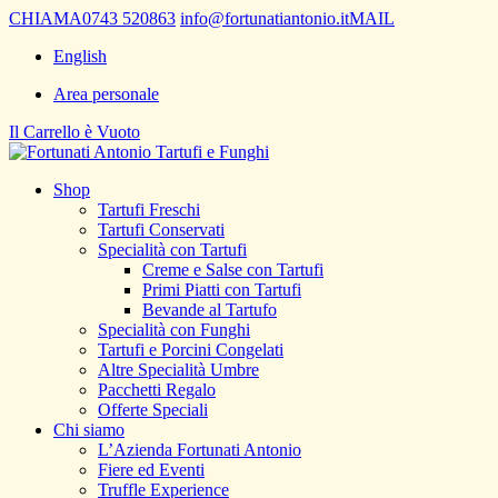
CHIAMA
0743 520863
info@fortunatiantonio.it
MAIL
English
Area personale
Il Carrello è Vuoto
Shop
Tartufi Freschi
Tartufi Conservati
Specialità con Tartufi
Creme e Salse con Tartufi
Primi Piatti con Tartufi
Bevande al Tartufo
Specialità con Funghi
Tartufi e Porcini Congelati
Altre Specialità Umbre
Pacchetti Regalo
Offerte Speciali
Chi siamo
L’Azienda Fortunati Antonio
Fiere ed Eventi
Truffle Experience