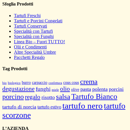
Sfoglia Prodotti
Tartufi Freschi
Tartufi e Porcini Congelati
Tartufi Conservati
Specialità con Tartufi
Specialità con Funghi
Linea Bio – Fuori TUTTO!
Olii e Condimenti
Altre Specialità Umbre
Pacchetti Regalo
Tag Prodotti
crema
burro
carpaccio
cous cous
bio
biologico
confettura
degustazione
olio
funghi
pasta
polenta
porcini
olive
miele
salsa
Tartufo Bianco
porcino
regalo
risotto
tartufo nero
tartufo
tartufo di norcia
tartufo estivo
scorzone
L’AZIENDA