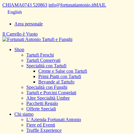
CHIAMA
0743 520863
info@fortunatiantonio.it
MAIL
English
Area personale
Il Carrello è Vuoto
Shop
Tartufi Freschi
Tartufi Conservati
Specialità con Tartufi
Creme e Salse con Tartufi
Primi Piatti con Tartufi
Bevande al Tartufo
Specialità con Funghi
Tartufi e Porcini Congelati
Altre Specialità Umbre
Pacchetti Regalo
Offerte Speciali
Chi siamo
L’Azienda Fortunati Antonio
Fiere ed Eventi
Truffle Experience