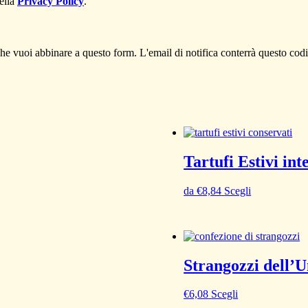
della
Privacy Policy
.
e vuoi abbinare a questo form. L'email di notifica conterrà questo codi
Tartufi Estivi int
da
€
8,84
Scegli
Strangozzi dell’
€
6,08
Scegli