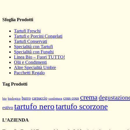
Sfoglia Prodotti
Tartufi Freschi
Tartufi e Porcini Congelati
Tartufi Conservati
Specialità con Tartufi
Specialità con Funghi
Linea Bio – Fuori TUTTO!
Olii e Condimenti
Altre Specialità Umbre
Pacchetti Regalo
Tag Prodotti
crema
degustazion
burro
carpaccio
cous cous
bio
biologico
confettura
tartufo nero
tartufo scorzone
estivo
L’AZIENDA