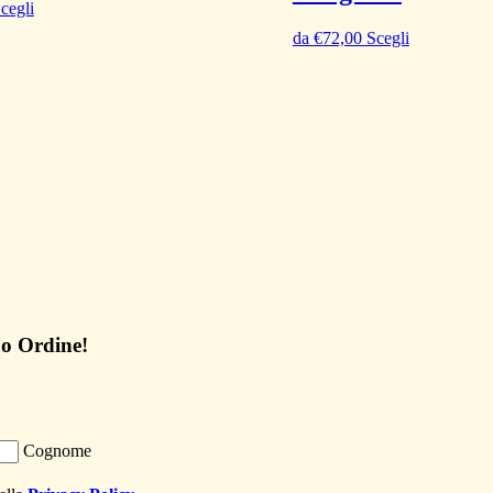
cegli
da
€
72,00
Scegli
uo Ordine!
Cognome