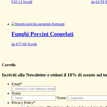
€
10,13
Scegli
da
€
4,59
S
Funghi Porcini Congelati
da
€
75,60
Scegli
Carrello
Iscriviti alla Newsletter e ottieni il
10% di sconto
sul t
Email
*
Nome
Nome
Privacy Policy
*