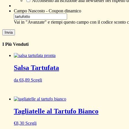
Acconsento all'iscrizione alla newsletter nel rispetto 
Campo Nascosto - Coupon dinamico
Vai in "Avanzate" e riempi questo campo con il codice sconto ch
I Più Venduti
Salsa Tartufata
da
€
6,89
Scegli
Tagliatelle al Tartufo Bianco
€
8,30
Scegli