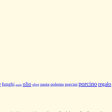
porcino
e
olio
regalo
funghi
pasta
polenta
porcini
olive
miele