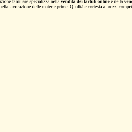
ione familiare specializza nella
vendita dei tartufi online
e nella
vend
e nella lavorazione delle materie prime. Qualità e cortesia a prezzi competi