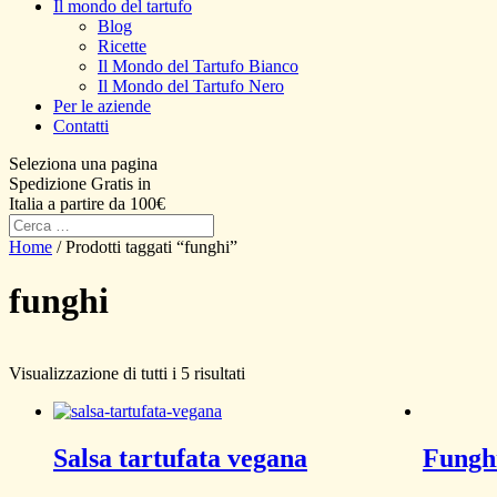
Il mondo del tartufo
Blog
Ricette
Il Mondo del Tartufo Bianco
Il Mondo del Tartufo Nero
Per le aziende
Contatti
Seleziona una pagina
Spedizione Gratis in
Italia a partire da 100€
Home
/ Prodotti taggati “funghi”
funghi
Visualizzazione di tutti i 5 risultati
Salsa tartufata vegana
Funghi