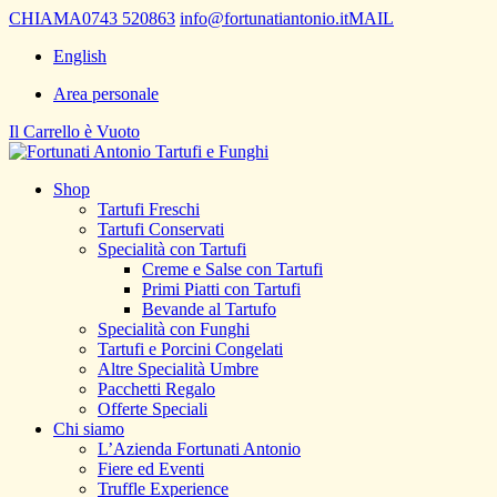
CHIAMA
0743 520863
info@fortunatiantonio.it
MAIL
English
Area personale
Il Carrello è Vuoto
Shop
Tartufi Freschi
Tartufi Conservati
Specialità con Tartufi
Creme e Salse con Tartufi
Primi Piatti con Tartufi
Bevande al Tartufo
Specialità con Funghi
Tartufi e Porcini Congelati
Altre Specialità Umbre
Pacchetti Regalo
Offerte Speciali
Chi siamo
L’Azienda Fortunati Antonio
Fiere ed Eventi
Truffle Experience