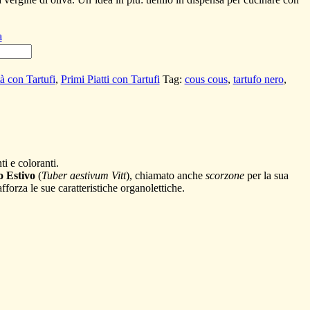
a
tà con Tartufi
,
Primi Piatti con Tartufi
Tag:
cous cous
,
tartufo nero
,
ti e coloranti.
o Estivo
(
Tuber aestivum Vitt
), chiamato anche
scorzone
per la sua
orza le sue caratteristiche organolettiche.