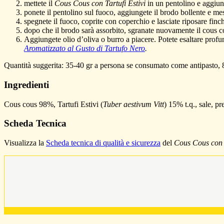
mettete il
Cous Cous con Tartufi Estivi
in un pentolino e aggiung
ponete il pentolino sul fuoco, aggiungete il brodo bollente e me
spegnete il fuoco, coprite con coperchio e lasciate riposare finc
dopo che il brodo sarà assorbito, sgranate nuovamente il cous cou
Aggiungete olio d’oliva o burro a piacere. Potete esaltare pro
Aromatizzato al Gusto di Tartufo Nero
.
Quantità suggerita: 35-40 gr a persona se consumato come antipasto,
Ingredienti
Cous cous 98%, Tartufi Estivi (
Tuber aestivum Vitt
) 15% t.q., sale, p
Scheda Tecnica
Visualizza la
Scheda tecnica di qualità e sicurezza
del
Cous Cous con T