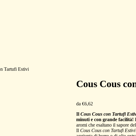
 Tartufi Estivi
Cous Cous con 
da
€
6,62
Il
Cous Cous con Tartufi Estiv
minuti e con grande facilità!
R
aromi che esaltano il sapore del
Il
Cous Cous con Tartufi Estivi
aggiunta di burro o di olio extr