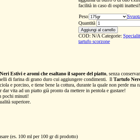
facilità in caso di ospiti inattesi!
Peso
Svuot
Quantità
Aggiungi al carrello
COD:
N/A
Categorie:
Speciali
tartufo scorzone
Neri Estivi e aromi che esaltano il sapore del piatto
, senza conservan
elli di farina di grano duro cui aggiungere condimenti. Il
Tartufo Ner
la e porcino, e tiene bene la cottura, durante la quale non perde ma raff
 dar vita ad un piatto già pronto da mettere in pentola e gustare!
in pochi minuti!
ualità superiore.
sare (es. 100 ml per 100 gr di prodotto)