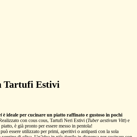
Tartufi Estivi
i
è ideale per cucinare un piatto raffinato e gustoso in pochi
ealizzato con cous cous, Tartufi Neri Estivi (
Tuber aestivum Vitt
) e
 piatto, è già pronto per essere messo in pentola!
può essere utilizzato per primi, aperitivi o antipasti con la sola
a vergine di oliva. Un’idea in più: tienilo in dispensa per cucinare con