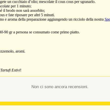
ete un cucchiaio d’olio; mescolate il cous cous per sgranarlo.
scolate per 1 minuto;
hé il brodo non sarà assorbito;
s e fate riposare per altri 5 minuti.
fumo e aroma della preparazione aggiungendo un ricciolo della nostra
Spe
 80-90 gr a persona se consumato come primo piatto.
rezzemolo, aromi.
artufi Estivi
!
Non ci sono ancora recensioni.